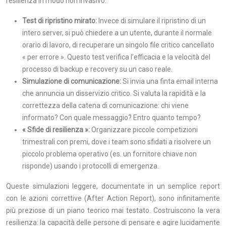
resilienza in modo non invasivo:
Test di ripristino mirato:
Invece di simulare il ripristino di un
intero server, si può chiedere a un utente, durante il normale
orario di lavoro, di recuperare un singolo file critico cancellato
« per errore ». Questo test verifica l’efficacia e la velocità del
processo di backup e recovery su un caso reale.
Simulazione di comunicazione:
Si invia una finta email interna
che annuncia un disservizio critico. Si valuta la rapidità e la
correttezza della catena di comunicazione: chi viene
informato? Con quale messaggio? Entro quanto tempo?
« Sfide di resilienza »:
Organizzare piccole competizioni
trimestrali con premi, dove i team sono sfidati a risolvere un
piccolo problema operativo (es. un fornitore chiave non
risponde) usando i protocolli di emergenza.
Queste simulazioni leggere, documentate in un semplice report
con le azioni correttive (After Action Report), sono infinitamente
più preziose di un piano teorico mai testato. Costruiscono la vera
resilienza: la capacità delle persone di pensare e agire lucidamente