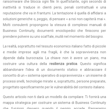
ransomware che blocca ogni file. In quell’istante, ogni secondo di
inattività si traduce in clienti persi, penali contrattuali e una
reputazione che va in frantumi. La tentazione è quella di affidarsi a
soluzioni generiche o, peggio, di pensare « a noi non capiterà mai ».
Molti consulenti propongono la stesura di complessi manuali di
Business Continuity, documenti enciclopedici che finiscono per
prendere polvere su uno scaffale, inutili nel momento del bisogno.
La realtà, soprattutto nel tessuto economico italiano fatto di piccole
e medie imprese agili ma fragili, è che la sopravvivenza non
dipende dalla burocrazia. La chiave non è avere un piano, ma
costruire una cultura della
resilienza pratica
. Questo significa
abbandonare l’idea di un documento statico e abbracciare il
concetto di un « sistema operativo di sopravvivenza »: un insieme di
processi snelli, tecnologie mirate e, soprattutto, persone preparate,
progettato specificamente per le vulnerabilità del contesto italiano.
Questo articolo non ti darà un modello da compilare. Ti fornirà una
mappa strategica per costruire un sistema di Business Continuity
che funzioni davvero quando il peggio accade. Passeremo