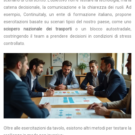
scenario di crisi scritto. L’obiettivo non è testare la tecnologia, ma la
catena decisionale, la comunicazione e la chiarezza dei ruoli. Ad
esempio, Continuitaly, un ente di formazione italiano, propone
esercitazioni basate su scenari tipici del nostro paese, come uno
sciopero nazionale dei trasporti
o un blocco autostradale,
costringendo il team a prendere decisioni in condizioni di stress
controllato.
Oltre alle esercitazioni da tavolo, esistono altri metodi per testare la