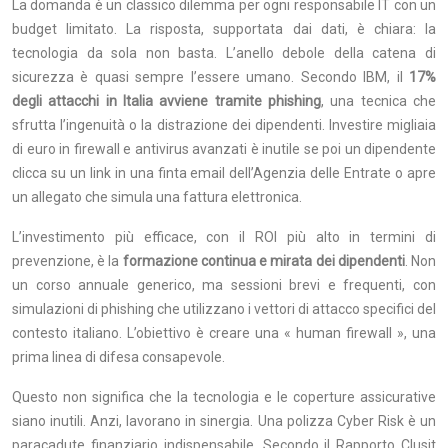
La domanda è un classico dilemma per ogni responsabile IT con un
budget limitato. La risposta, supportata dai dati, è chiara: la
tecnologia da sola non basta. L’anello debole della catena di
sicurezza è quasi sempre l’essere umano. Secondo IBM, il
17%
degli attacchi in Italia avviene tramite phishing
, una tecnica che
sfrutta l’ingenuità o la distrazione dei dipendenti. Investire migliaia
di euro in firewall e antivirus avanzati è inutile se poi un dipendente
clicca su un link in una finta email dell’Agenzia delle Entrate o apre
un allegato che simula una fattura elettronica.
L’investimento più efficace, con il ROI più alto in termini di
prevenzione, è la
formazione continua e mirata dei dipendenti
. Non
un corso annuale generico, ma sessioni brevi e frequenti, con
simulazioni di phishing che utilizzano i vettori di attacco specifici del
contesto italiano. L’obiettivo è creare una « human firewall », una
prima linea di difesa consapevole.
Questo non significa che la tecnologia e le coperture assicurative
siano inutili. Anzi, lavorano in sinergia. Una polizza Cyber Risk è un
paracadute finanziario indispensabile. Secondo il Rapporto Clusit