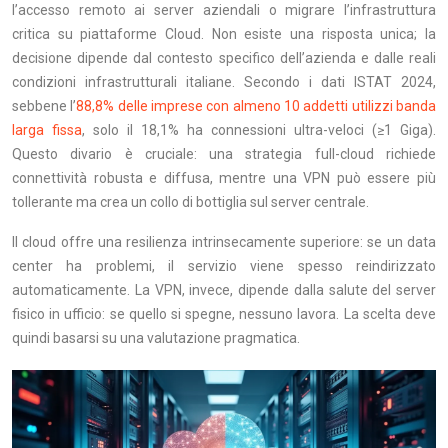
l’accesso remoto ai server aziendali o migrare l’infrastruttura
critica su piattaforme Cloud. Non esiste una risposta unica; la
decisione dipende dal contesto specifico dell’azienda e dalle reali
condizioni infrastrutturali italiane. Secondo i dati ISTAT 2024,
sebbene l’
88,8% delle imprese con almeno 10 addetti utilizzi banda
larga fissa
, solo il 18,1% ha connessioni ultra-veloci (≥1 Giga).
Questo divario è cruciale: una strategia full-cloud richiede
connettività robusta e diffusa, mentre una VPN può essere più
tollerante ma crea un collo di bottiglia sul server centrale.
Il cloud offre una resilienza intrinsecamente superiore: se un data
center ha problemi, il servizio viene spesso reindirizzato
automaticamente. La VPN, invece, dipende dalla salute del server
fisico in ufficio: se quello si spegne, nessuno lavora. La scelta deve
quindi basarsi su una valutazione pragmatica.