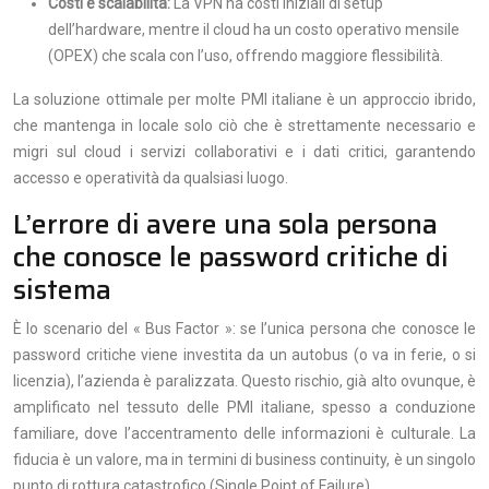
Costi e scalabilità:
La VPN ha costi iniziali di setup
dell’hardware, mentre il cloud ha un costo operativo mensile
(OPEX) che scala con l’uso, offrendo maggiore flessibilità.
La soluzione ottimale per molte PMI italiane è un approccio ibrido,
che mantenga in locale solo ciò che è strettamente necessario e
migri sul cloud i servizi collaborativi e i dati critici, garantendo
accesso e operatività da qualsiasi luogo.
L’errore di avere una sola persona
che conosce le password critiche di
sistema
È lo scenario del « Bus Factor »: se l’unica persona che conosce le
password critiche viene investita da un autobus (o va in ferie, o si
licenzia), l’azienda è paralizzata. Questo rischio, già alto ovunque, è
amplificato nel tessuto delle PMI italiane, spesso a conduzione
familiare, dove l’accentramento delle informazioni è culturale. La
fiducia è un valore, ma in termini di business continuity, è un singolo
punto di rottura catastrofico (Single Point of Failure).