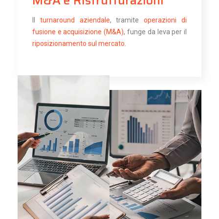
M&A e Ristrutturazioni
Il
turnaround aziendale
, tramite
operazioni di
fusione e acquisizione (M&A)
, funge da leva per il
riposizionamento sul mercato
.