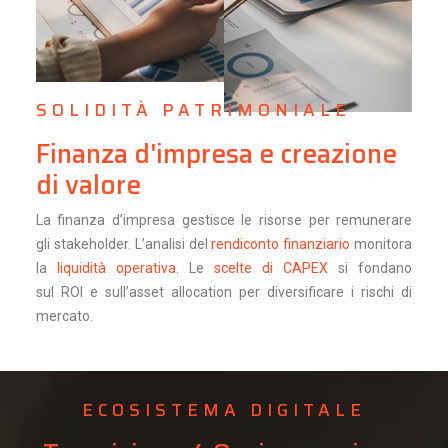
SOLIDITÀ PATRIMONIALE
Finanza d'impresa e creazione
di valore
La finanza d’impresa gestisce le risorse per remunerare
gli stakeholder. L’analisi del
rendiconto finanziario
monitora
la
liquidità operativa
. Le
scelte di CAPEX
si fondano
sul ROI e sull’asset allocation per diversificare i rischi di
mercato.
ECOSISTEMA DIGITALE