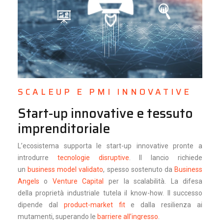
SCALEUP E PMI INNOVATIVE
Start-up innovative e tessuto
imprenditoriale
L’ecosistema supporta le start-up innovative pronte a
introdurre
tecnologie disruptive
. Il lancio richiede
un
business model validato
, spesso sostenuto da
Business
Angels
o
Venture Capital
per la scalabilità. La difesa
della proprietà industriale tutela il know-how. Il successo
dipende dal
product-market fit
e dalla resilienza ai
mutamenti, superando le
barriere all’ingresso
.