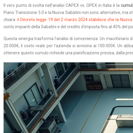
Il vero punto di svolta nell’analisi CAPEX vs. OPEX in Italia è la
cumula
Piano Transizione 5.0 e la Nuova Sabatini non sono alternative, ma s
chiara:
il Decreto legge 19 del 2 marzo 2024 stabilisce che la Nuova 
conto impianti della Sabatini e del credito d’imposta fino al 45% del pi
Questa sinergia trasforma l’analisi di convenienza. Un macchinario d
20.000€, il costo reale per l’azienda si avvicina ai 100.000€. Un ab
ottenere questo cumulo richiede una pianificazione precisa, dalla pr