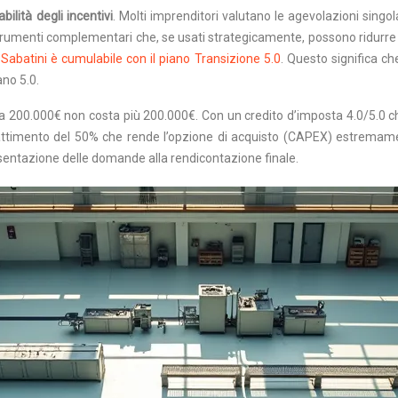
bilità degli incentivi
. Molti imprenditori valutano le agevolazioni singo
trumenti complementari che, se usati strategicamente, possono ridurre 
Sabatini è cumulabile con il piano Transizione 5.0
. Questo significa c
ano 5.0.
a 200.000€ non costa più 200.000€. Con un credito d’imposta 4.0/5.0 c
battimento del 50% che rende l’opzione di acquisto (CAPEX) estremament
esentazione delle domande alla rendicontazione finale.