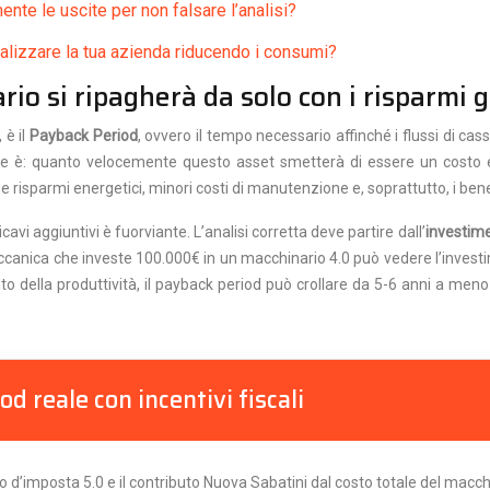
nte le uscite per non falsare l’analisi?
alizzare la tua azienda riducendo i consumi?
io si ripagherà da solo con i risparmi 
 è il
Payback Period
, ovvero il tempo necessario affinché i flussi di c
: quanto velocemente questo asset smetterà di essere un costo e ini
sparmi energetici, minori costi di manutenzione e, soprattutto, i benefici 
avi aggiuntivi è fuorviante. L’analisi corretta deve partire dall’
investime
canica che investe 100.000€ in un macchinario 4.0 può vedere l’investim
to della produttività, il payback period può crollare da 5-6 anni a me
d reale con incentivi fiscali
ito d’imposta 5.0 e il contributo Nuova Sabatini dal costo totale del macch