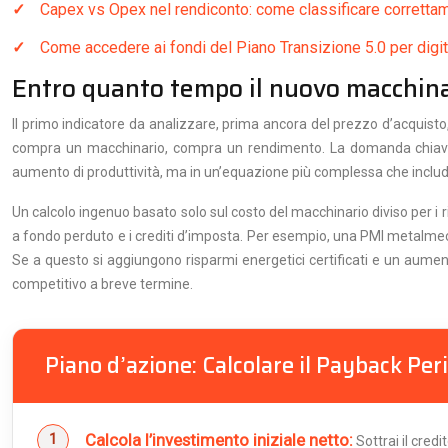
Capex vs Opex nel rendiconto: come classificare correttame
Come accedere ai fondi del Piano Transizione 5.0 per digit
Entro quanto tempo il nuovo macchinar
Il primo indicatore da analizzare, prima ancora del prezzo d’acquisto,
compra un macchinario, compra un rendimento. La domanda chiave è
aumento di produttività, ma in un’equazione più complessa che include ri
Un calcolo ingenuo basato solo sul costo del macchinario diviso per i ric
a fondo perduto e i crediti d’imposta. Per esempio, una PMI metalmec
Se a questo si aggiungono risparmi energetici certificati e un aumen
competitivo a breve termine.
Piano d’azione: Calcolare il Payback Perio
Calcola l’investimento iniziale netto:
Sottrai il cred