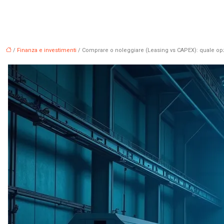
/
Finanza e investimenti
/ Comprare o noleggiare (Leasing vs CAPEX): quale op