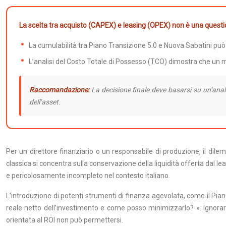
La scelta tra acquisto (CAPEX) e leasing (OPEX) non è una question
La cumulabilità tra Piano Transizione 5.0 e Nuova Sabatini può
L’analisi del Costo Totale di Possesso (TCO) dimostra che un m
Raccomandazione:
La decisione finale deve basarsi su un’analisi
dell’asset.
Per un direttore finanziario o un responsabile di produzione, il dil
classica si concentra sulla conservazione della liquidità offerta dal le
e pericolosamente incompleto nel contesto italiano.
L’introduzione di potenti strumenti di finanza agevolata, come il Pian
reale netto dell’investimento e come posso minimizzarlo? ». Ignorare l
orientata al ROI non può permettersi.