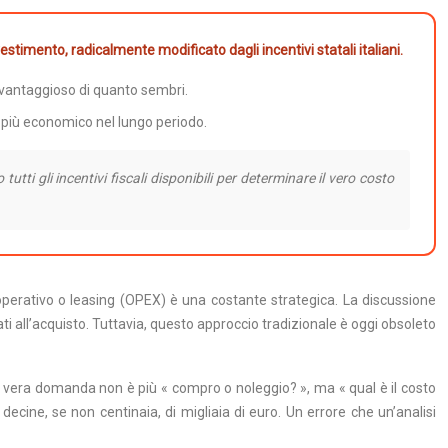
timento, radicalmente modificato dagli incentivi statali italiani.
ù vantaggioso di quanto sembri.
 più economico nel lungo periodo.
tti gli incentivi fiscali disponibili per determinare il vero costo
 operativo o leasing (OPEX) è una costante strategica. La discussione
ati all’acquisto. Tuttavia, questo approccio tradizionale è oggi obsoleto
 La vera domanda non è più « compro o noleggio? », ma « qual è il costo
decine, se non centinaia, di migliaia di euro. Un errore che un’analisi