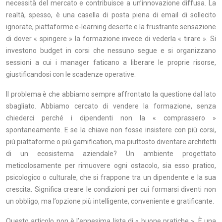
necessità del mercato e contribuisce a un’innovazione diffusa. La
realtà, spesso, è una casella di posta piena di email di sollecito
ignorate, piattaforme e-learning deserte e la frustrante sensazione
di dover « spingere » la formazione invece di vederla « tirare ». Si
investono budget in corsi che nessuno segue e si organizzano
sessioni a cui i manager faticano a liberare le proprie risorse,
giustificandosi con le scadenze operative.
Il problema è che abbiamo sempre affrontato la questione dal lato
sbagliato. Abbiamo cercato di vendere la formazione, senza
chiederci perché i dipendenti non la « comprassero »
spontaneamente. E se la chiave non fosse insistere con più corsi,
più piattaforme o più gamification, ma piuttosto diventare architetti
di un ecosistema aziendale? Un ambiente progettato
meticolosamente per rimuovere ogni ostacolo, sia esso pratico,
psicologico o culturale, che si frappone tra un dipendente e la sua
crescita. Significa creare le condizioni per cui formarsi diventi non
un obbligo, ma l’opzione più intelligente, conveniente e gratificante.
Questo articolo non è l’ennesima lista di « buone pratiche ». È una