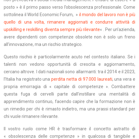
posto » è il primo passo verso l’obsolescenza professionale. Come
sottolinea il World Economic Forum, »
il mondo del lavoro non è più
quello di una volta, rimanere aggiornati e condurre attività di
upskilling e reskilling diventa sempre più rilevante
« . Per un’azienda,
avere dipendenti con competenze obsolete non è solo un freno
all’innovazione, ma un rischio strategico.
Questo rischio è particolarmente acuto nel contesto italiano. Se i
talenti non vedono opportunità di crescita e aggiornamento,
cercano altrove. I dati nazionali sono allarmanti: tra il 2014 e il 2023,
l’Italia ha registrato una
perdita netta di 97.000 laureati
, una vera e
propria emorragia di « capitale di competenze ». Combattere
questa fuga di cervelli parte dall’instillare una mentalità di
apprendimento continuo, facendo capire che la formazione non è
un rimedio per chi è rimasto indietro, ma una prassi standard per
chi vuole rimanere rilevante.
Il vostro ruolo come HR è trasformare il concetto astratto di
« obsolescenza delle competenze » in qualcosa di tangibile e